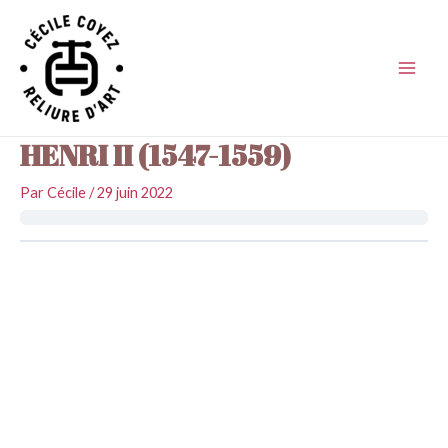
Aller
au
contenu
Main
Men
HENRI II (1547-1559)
Par
Cécile
/
29 juin 2022