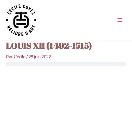
Aller
au
contenu
Main
Men
LOUIS XII (1492-1515)
Par
Cécile
/
29 juin 2022